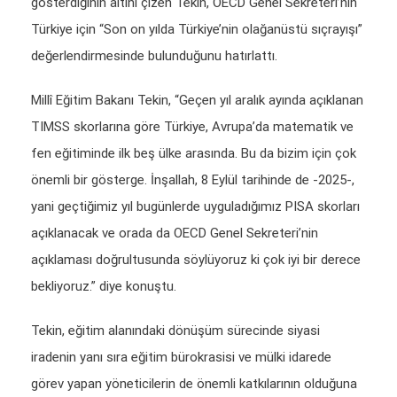
gösterdiğinin altını çizen Tekin, OECD Genel Sekreteri’nin
Türkiye için “Son on yılda Türkiye’nin olağanüstü sıçrayışı”
değerlendirmesinde bulunduğunu hatırlattı.
Millî Eğitim Bakanı Tekin, “Geçen yıl aralık ayında açıklanan
TIMSS skorlarına göre Türkiye, Avrupa’da matematik ve
fen eğitiminde ilk beş ülke arasında. Bu da bizim için çok
önemli bir gösterge. İnşallah, 8 Eylül tarihinde de -2025-,
yani geçtiğimiz yıl bugünlerde uyguladığımız PISA skorları
açıklanacak ve orada da OECD Genel Sekreteri’nin
açıklaması doğrultusunda söylüyoruz ki çok iyi bir derece
bekliyoruz.” diye konuştu.
Tekin, eğitim alanındaki dönüşüm sürecinde siyasi
iradenin yanı sıra eğitim bürokrasisi ve mülki idarede
görev yapan yöneticilerin de önemli katkılarının olduğuna