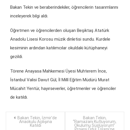
Bakan Tekin ve beraberindekiler, öğrencilerin tasarımlarını
inceleyerek bilgi aldı.
Öğretmen ve öğrencilerden oluşan Beşiktaş Atatürk
Anadolu Lisesi Korosu müzik dinletisi sundu. Kurdele
kesiminin ardından katılımcılar okuldaki kütüphaneyi
gezildi.
Törene Anayasa Mahkemesi Üyesi Muhterem İnce,
İstanbul Valisi Davut Gül, İl Millî Eğitim Müdürü Murat
Mücahit Yentür, hayırseverler, öğretmenler ve öğrenciler
de katıldı.
Yazı
Bakan Tekin, İzmir’de
Bakan Tekin,
Anaokulu Açılışına
“Ramazanı Kutluyorum,
Katıldı
Okulumu Süslüyorum”
Projesi Ödül Töreni’ne