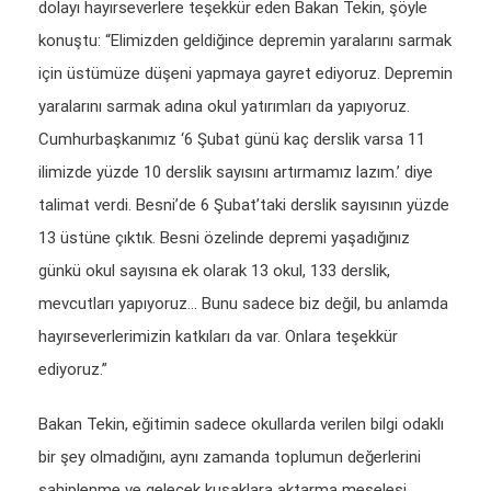
dolayı hayırseverlere teşekkür eden Bakan Tekin, şöyle
konuştu: “Elimizden geldiğince depremin yaralarını sarmak
için üstümüze düşeni yapmaya gayret ediyoruz. Depremin
yaralarını sarmak adına okul yatırımları da yapıyoruz.
Cumhurbaşkanımız ‘6 Şubat günü kaç derslik varsa 11
ilimizde yüzde 10 derslik sayısını artırmamız lazım.’ diye
talimat verdi. Besni’de 6 Şubat’taki derslik sayısının yüzde
13 üstüne çıktık. Besni özelinde depremi yaşadığınız
günkü okul sayısına ek olarak 13 okul, 133 derslik,
mevcutları yapıyoruz… Bunu sadece biz değil, bu anlamda
hayırseverlerimizin katkıları da var. Onlara teşekkür
ediyoruz.”
Bakan Tekin, eğitimin sadece okullarda verilen bilgi odaklı
bir şey olmadığını, aynı zamanda toplumun değerlerini
sahiplenme ve gelecek kuşaklara aktarma meselesi