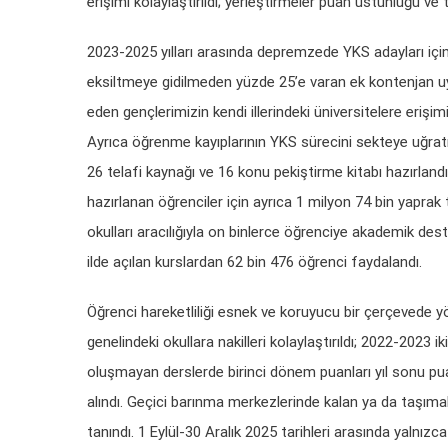
erişimi kolaylaştırıldı; yerleştirmeler puan üstünlüğü ve
2023-2025 yılları arasında depremzede YKS adayları için
eksiltmeye gidilmeden yüzde 25’e varan ek kontenjan u
eden gençlerimizin kendi illerindeki üniversitelere erişim
Ayrıca öğrenme kayıplarının YKS sürecini sekteye uğratma
26 telafi kaynağı ve 16 konu pekiştirme kitabı hazırlandı
hazırlanan öğrenciler için ayrıca 1 milyon 74 bin yaprak 
okulları aracılığıyla on binlerce öğrenciye akademik d
ilde açılan kurslardan 62 bin 476 öğrenci faydalandı.
Öğrenci hareketliliği esnek ve koruyucu bir çerçevede yö
genelindeki okullara nakilleri kolaylaştırıldı; 2022-202
oluşmayan derslerde birinci dönem puanları yıl sonu puan
alındı. Geçici barınma merkezlerinde kalan ya da taşıma
tanındı. 1 Eylül-30 Aralık 2025 tarihleri arasında yalnız