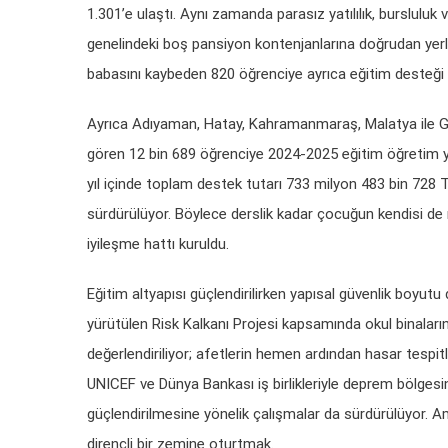
1.301’e ulaştı. Aynı zamanda parasız yatılılık, bursluluk
genelindeki boş pansiyon kontenjanlarına doğrudan yerleş
babasını kaybeden 820 öğrenciye ayrıca eğitim desteği 
Ayrıca Adıyaman, Hatay, Kahramanmaraş, Malatya ile Gaz
gören 12 bin 689 öğrenciye 2024-2025 eğitim öğretim yı
yıl içinde toplam destek tutarı 733 milyon 483 bin 728 
sürdürülüyor. Böylece derslik kadar çocuğun kendisi de 
iyileşme hattı kuruldu.
Eğitim altyapısı güçlendirilirken yapısal güvenlik boyut
yürütülen Risk Kalkanı Projesi kapsamında okul binalarını
değerlendiriliyor; afetlerin hemen ardından hasar tespitle
UNICEF ve Dünya Bankası iş birlikleriyle deprem bölgesin
güçlendirilmesine yönelik çalışmalar da sürdürülüyor. A
dirençli bir zemine oturtmak.