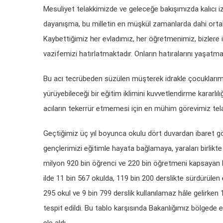
Mesuliyet telakkimizde ve geleceğe bakışımızda kalıcı i
dayanışma, bu milletin en müşkül zamanlarda dahi ortak 
Kaybettiğimiz her evladımız, her öğretmenimiz, bizlere 
vazifemizi hatırlatmaktadır. Onların hatıralarını yaşatmak
Bu acı tecrübeden süzülen müşterek idrakle çocuklarımı
yürüyebileceği bir eğitim iklimini kuvvetlendirme kararl
acıların tekerrür etmemesi için en mühim görevimiz tela
Geçtiğimiz üç yıl boyunca okulu dört duvardan ibaret gö
gençlerimizi eğitimle hayata bağlamaya, yaraları birlikt
milyon 920 bin öğrenci ve 220 bin öğretmeni kapsayan k
ilde 11 bin 567 okulda, 119 bin 200 derslikte sürdürülen eğ
295 okul ve 9 bin 799 derslik kullanılamaz hâle gelirken 
tespit edildi. Bu tablo karşısında Bakanlığımız bölgede eğ
ele aldı.