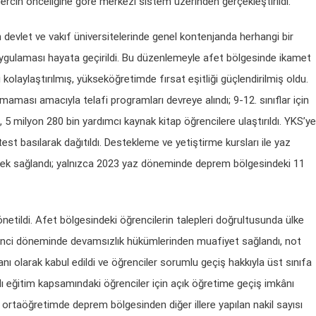
 tercih önceliğine göre merkezî sistem üzerinden gerçekleştirildi.
 devlet ve vakıf üniversitelerinde genel kontenjanda herhangi bir
ygulaması hayata geçirildi. Bu düzenlemeyle afet bölgesinde ikamet
i kolaylaştırılmış, yükseköğretimde fırsat eşitliği güçlendirilmiş oldu.
ması amacıyla telafi programları devreye alındı; 9-12. sınıflar için
, 5 milyon 280 bin yardımcı kaynak kitap öğrencilere ulaştırıldı. YKS’ye
test basılarak dağıtıldı. Destekleme ve yetiştirme kursları ile yaz
estek sağlandı; yalnızca 2023 yaz döneminde deprem bölgesindeki 11
netildi. Afet bölgesindeki öğrencilerin talepleri doğrultusunda ülke
3 ikinci döneminde devamsızlık hükümlerinden muafiyet sağlandı, not
ı olarak kabul edildi ve öğrenciler sorumlu geçiş hakkıyla üst sınıfa
lı eğitim kapsamındaki öğrenciler için açık öğretime geçiş imkânı
ca ortaöğretimde deprem bölgesinden diğer illere yapılan nakil sayısı