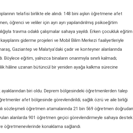
arının telafisi birlikte ele alındı. 148 bini aşkın öğretmene afet
n, öğrenci ve veliler için ayrı ayrı yapılandırılmış psikoeğitim
lığıyla travma odaklı çalışmalar sahaya yayıldı. Erken çocukluk eğitim
ayıplarını giderme projeleri ve Mobil Bilim Merkezi faaliyetleriyle
raş, Gaziantep ve Malatya’daki çadır ve konteyner alanlarında
dı. Böylece eğitim, yalnızca binaların onarımıyla sınırlı kalmadı;
yilik hâline uzanan bütüncül bir yeniden ayağa kalkma sürecine
ik ayaklarından biri oldu. Deprem bölgesindeki öğretmenlerden talep
retmenler afet bölgesinde görevlendirildi; sağlık özrü ve aile birliği
23 yılı sözleşmeli öğretmen atamalarında 21 bin 569 öğretmen doğruda
ç duyulan alanlarda 901 öğretmen geçici görevlendirmeyle sahaya destek
ere öğretmenevlerinde konaklama sağlandı.