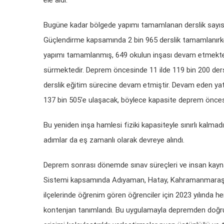
Bugüne kadar bölgede yapımı tamamlanan derslik sayısı 1
Güçlendirme kapsamında 2 bin 965 derslik tamamlanırken
yapımı tamamlanmış, 649 okulun inşası devam etmekte
sürmektedir. Deprem öncesinde 11 ilde 119 bin 200 dersl
derslik eğitim sürecine devam etmiştir. Devam eden ya
137 bin 505’e ulaşacak, böylece kapasite deprem öncesi
Bu yeniden inşa hamlesi fiziki kapasiteyle sınırlı kalm
adımlar da eş zamanlı olarak devreye alındı.
Deprem sonrası dönemde sınav süreçleri ve insan kaynağı
Sistemi kapsamında Adıyaman, Hatay, Kahramanmaraş, Ma
ilçelerinde öğrenim gören öğrenciler için 2023 yılında h
kontenjan tanımlandı. Bu uygulamayla depremden doğrud