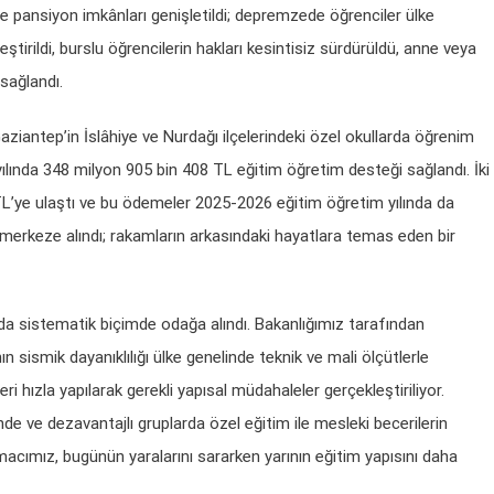
 ve pansiyon imkânları genişletildi; depremzede öğrenciler ülke
tirildi, burslu öğrencilerin hakları kesintisiz sürdürüldü, anne veya
sağlandı.
iantep’in İslâhiye ve Nurdağı ilçelerindeki özel okullarda öğrenim
lında 348 milyon 905 bin 408 TL eğitim öğretim desteği sağlandı. İki
TL’ye ulaştı ve bu ödemeler 2025-2026 eğitim öğretim yılında da
merkeze alındı; rakamların arkasındaki hayatlara temas eden bir
u da sistematik biçimde odağa alındı. Bakanlığımız tarafından
n sismik dayanıklılığı ülke genelinde teknik ve mali ölçütlerle
ri hızla yapılarak gerekli yapısal müdahaleler gerçekleştiriliyor.
de ve dezavantajlı gruplarda özel eğitim ile mesleki becerilerin
macımız, bugünün yaralarını sararken yarının eğitim yapısını daha