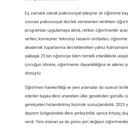
Eş zamanlı olarak psikososyal iyileşme ve öğrenme kayıpl
sonrası psikososyal destek seminerleri verilirken öğretme
programları uygulamaya alındı, rehber öğretmenler aracı
setleri, konteyner teknoloji tasarım atölyeleri, öğrenme k
akademik toparlanma desteklenirken yalnız Kahramanma
yaklaşık 25 bin öğrenciye bilim temelli etkinliklerle ulaşıl
çocuğun zihnine, öğretmenin dayanıklılığına ve ailenin i
dönüştü.
Öğretmen hareketliliği ve yeni atamalar da sürecin krit
edenler başka illere atanırken ülke genelinden gönüllü öğ
gerekçeleri hızlandırılmış biçimde sonuçlandırıldı. 20
deprem bölgesindeki illere yerleştirildi; ayrıca ihtiya
verdi. Yeni atanan ya da görev yeri değişen öğretmenl