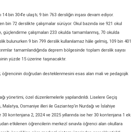
4 bin 304’e ulaştı; 9 bin 763 dersliğin inşası devam ediyor.
 bin 72 derslikte çalışmalar sürüyor. Okul bazında ise 921 okul
, güçlendirme çalışmaları 233 okulda tamamlanmış, 70 okulda
ik bulunurken 9 bin 799 derslik kullanılamaz hâle gelmiş, 109 bin 401
tırımlar tamamlandığında deprem bölgesinde toplam derslik sayısı
nin yüzde 15 üzerine taşınacaktır.
adı; öğrencinin doğrudan desteklenmesini esas alan mali ve pedagojik
 yönetimi, özel düzenlemelerle yapılandırıldı. Liselere Geçiş
latya, Osmaniye illeri ile Gaziantep’in Nurdağı ve İslahiye
er 30 kontenjana 2, 2024 ve 2025 yıllarında ise her 30 kontenjana 1 ek
an etkilenen öğrencilerin merkezî sınavla öğrenci alan okullara