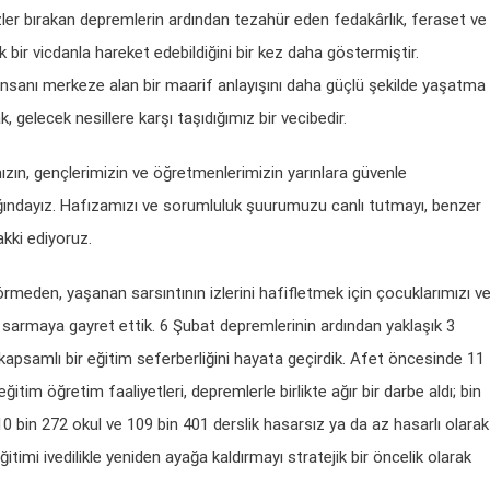
zler bırakan depremlerin ardından tezahür eden fedakârlık, feraset ve
bir vicdanla hareket edebildiğini bir kez daha göstermiştir.
insanı merkeze alan bir maarif anlayışını daha güçlü şekilde yaşatma
, gelecek nesillere karşı taşıdığımız bir vecibedir.
zın, gençlerimizin ve öğretmenlerimizin yarınlara güvenle
ılığındayız. Hafızamızı ve sorumluluk şuurumuzu canlı tutmayı, benzer
kki ediyoruz.
rmeden, yaşanan sarsıntının izlerini hafifletmek için çocuklarımızı v
e sarmaya gayret ettik. 6 Şubat depremlerinin ardından yaklaşık 3
apsamlı bir eğitim seferberliğini hayata geçirdik. Afet öncesinde 11
itim öğretim faaliyetleri, depremlerle birlikte ağır bir darbe aldı; bin
10 bin 272 okul ve 109 bin 401 derslik hasarsız ya da az hasarlı olarak
itimi ivedilikle yeniden ayağa kaldırmayı stratejik bir öncelik olarak