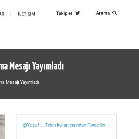
Arama
Takip et
AR
İLETIŞIM
nma Mesajı Yayımladı
ma Mesajı Yayımladı
@Yusuf__Tekin kullanıcısından Tweetler