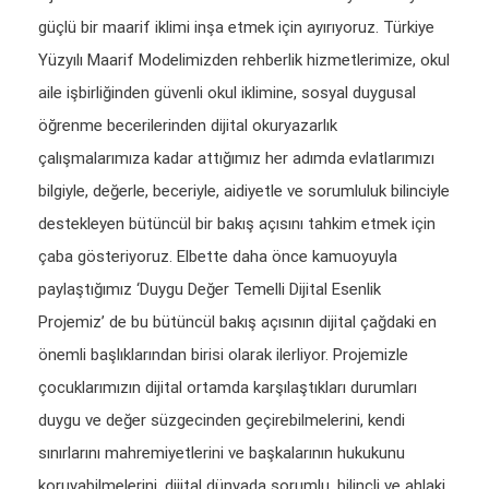
güçlü bir maarif iklimi inşa etmek için ayırıyoruz. Türkiye
Yüzyılı Maarif Modelimizden rehberlik hizmetlerimize, okul
aile işbirliğinden güvenli okul iklimine, sosyal duygusal
öğrenme becerilerinden dijital okuryazarlık
çalışmalarımıza kadar attığımız her adımda evlatlarımızı
bilgiyle, değerle, beceriyle, aidiyetle ve sorumluluk bilinciyle
destekleyen bütüncül bir bakış açısını tahkim etmek için
çaba gösteriyoruz. Elbette daha önce kamuoyuyla
paylaştığımız ‘Duygu Değer Temelli Dijital Esenlik
Projemiz’ de bu bütüncül bakış açısının dijital çağdaki en
önemli başlıklarından birisi olarak ilerliyor. Projemizle
çocuklarımızın dijital ortamda karşılaştıkları durumları
duygu ve değer süzgecinden geçirebilmelerini, kendi
sınırlarını mahremiyetlerini ve başkalarının hukukunu
koruyabilmelerini, dijital dünyada sorumlu, bilinçli ve ahlaki