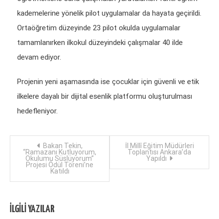
kademelerine yönelik pilot uygulamalar da hayata geçirildi.
Ortaöğretim düzeyinde 23 pilot okulda uygulamalar
tamamlanırken ilkokul düzeyindeki çalışmalar 40 ilde
devam ediyor.
Projenin yeni aşamasında ise çocuklar için güvenli ve etik
ilkelere dayalı bir dijital esenlik platformu oluşturulması
hedefleniyor.
Yazı
Bakan Tekin,
İl Millî Eğitim Müdürleri
“Ramazanı Kutluyorum,
Toplantısı Ankara’da
Okulumu Süslüyorum”
Yapıldı
dolaşımı
Projesi Ödül Töreni’ne
Katıldı
İLGILI YAZILAR