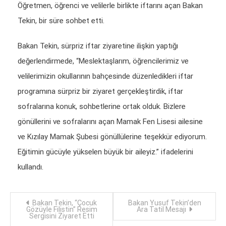
Öğretmen, öğrenci ve velilerle birlikte iftarını açan Bakan
Tekin, bir süre sohbet etti.
Bakan Tekin, sürpriz iftar ziyaretine ilişkin yaptığı
değerlendirmede, “Meslektaşlarım, öğrencilerimiz ve
velilerimizin okullarının bahçesinde düzenledikleri iftar
programına sürpriz bir ziyaret gerçekleştirdik, iftar
sofralarına konuk, sohbetlerine ortak olduk. Bizlere
gönüllerini ve sofralarını açan Mamak Fen Lisesi ailesine
ve Kızılay Mamak Şubesi gönüllülerine teşekkür ediyorum.
Eğitimin gücüyle yükselen büyük bir aileyiz.” ifadelerini
kullandı.
Yazı
Bakan Tekin, “Çocuk
Bakan Yusuf Tekin’den
Gözüyle Filistin” Resim
Ara Tatil Mesajı
Sergisini Ziyaret Etti
dolaşımı