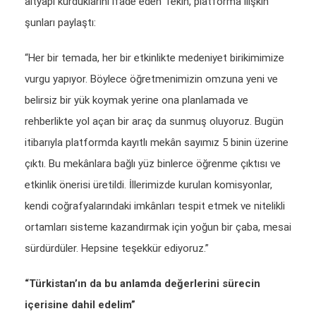
altyapı kurduklarını ifade eden Tekin, platforma ilişkin
şunları paylaştı:
“Her bir temada, her bir etkinlikte medeniyet birikimimize
vurgu yapıyor. Böylece öğretmenimizin omzuna yeni ve
belirsiz bir yük koymak yerine ona planlamada ve
rehberlikte yol açan bir araç da sunmuş oluyoruz. Bugün
itibarıyla platformda kayıtlı mekân sayımız 5 binin üzerine
çıktı. Bu mekânlara bağlı yüz binlerce öğrenme çıktısı ve
etkinlik önerisi üretildi. İllerimizde kurulan komisyonlar,
kendi coğrafyalarındaki imkânları tespit etmek ve nitelikli
ortamları sisteme kazandırmak için yoğun bir çaba, mesai
sürdürdüler. Hepsine teşekkür ediyoruz.”
“Türkistan’ın da bu anlamda değerlerini sürecin
içerisine dahil edelim”