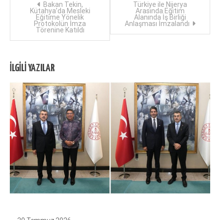
Yazı
Bakan Tekin,
Türkiye ile Nijerya
Kütahya’da Mesleki
Arasında Eğitim
Eğitime Yönelik
Alanında İş Birliği
dolaşımı
Protokolün İmza
Anlaşması İmzalandı
Törenine Katıldı
İLGILI YAZILAR