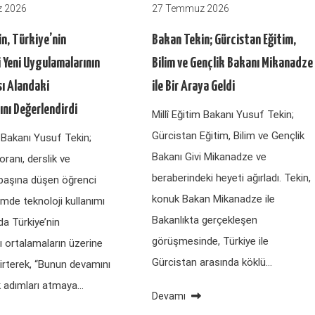
 2026
27 Temmuz 2026
n, Türkiye’nin
Bakan Tekin; Gürcistan Eğitim,
 Yeni Uygulamalarının
Bilim ve Gençlik Bakanı Mikanadze
sı Alandaki
ile Bir Araya Geldi
ını Değerlendirdi
Millî Eğitim Bakanı Yusuf Tekin;
Gürcistan Eğitim, Bilim ve Gençlik
m Bakanı Yusuf Tekin;
Bakanı Givi Mikanadze ve
ranı, derslik ve
beraberindeki heyeti ağırladı. Tekin,
başına düşen öğrenci
konuk Bakan Mikanadze ile
timde teknoloji kullanımı
Bakanlıkta gerçekleşen
rda Türkiye’nin
görüşmesinde, Türkiye ile
ı ortalamaların üzerine
Gürcistan arasında köklü…
elirterek, “Bunun devamını
 adımları atmaya…
Devamı