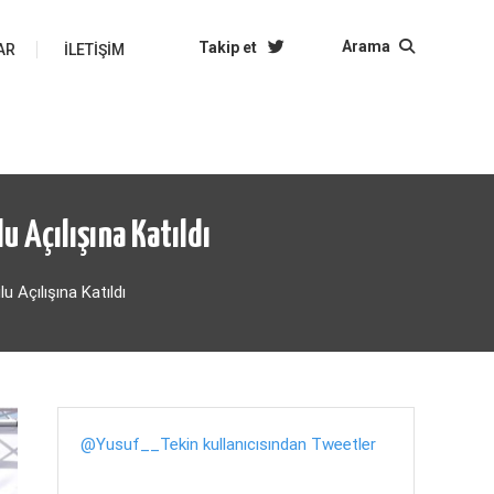
Arama
Takip et
AR
İLETIŞIM
u Açılışına Katıldı
 Açılışına Katıldı
@Yusuf__Tekin kullanıcısından Tweetler