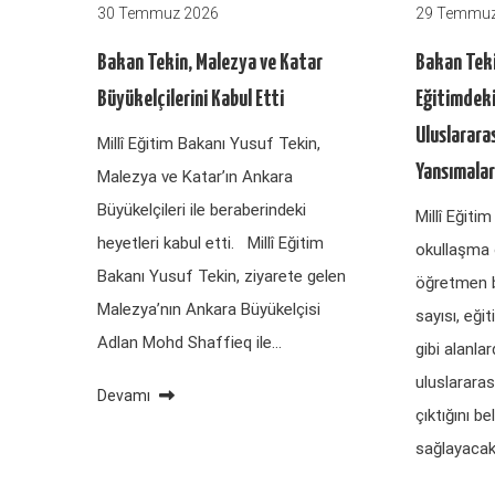
30 Temmuz 2026
29 Temmuz
Bakan Tekin, Malezya ve Katar
Bakan Teki
Büyükelçilerini Kabul Etti
Eğitimdeki
Uluslarara
Millî Eğitim Bakanı Yusuf Tekin,
Yansımalar
Malezya ve Katar’ın Ankara
Büyükelçileri ile beraberindeki
Millî Eğiti
heyetleri kabul etti. Millî Eğitim
okullaşma o
Bakanı Yusuf Tekin, ziyarete gelen
öğretmen 
Malezya’nın Ankara Büyükelçisi
sayısı, eği
Adlan Mohd Shaffieq ile…
gibi alanla
uluslararas
Devamı
çıktığını b
sağlayacak