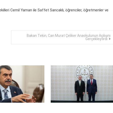
ekilleri Cemil Yaman ile Saffet Sancaklı, öğrenciler, öğretmenler ve
Bakan Tekin, Can Murat Çeliker Anaokulunun Açılışını
Gerçekleştirdi