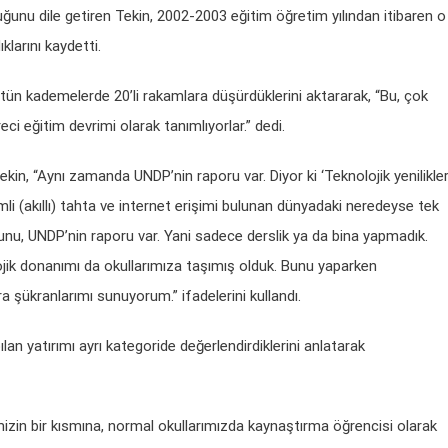
uğunu dile getiren Tekin, 2002-2003 eğitim öğretim yılından itibaren o
ıklarını kaydetti.
ütün kademelerde 20’li rakamlara düşürdüklerini aktararak, “Bu, çok
eci eğitim devrimi olarak tanımlıyorlar.” dedi.
ekin, “Aynı zamanda UNDP’nin raporu var. Diyor ki ‘Teknolojik yenilikle
i (akıllı) tahta ve internet erişimi bulunan dünyadaki neredeyse tek
unu, UNDP’nin raporu var. Yani sadece derslik ya da bina yapmadık.
jik donanımı da okullarımıza taşımış olduk. Bunu yaparken
a şükranlarımı sunuyorum.” ifadelerini kullandı.
lan yatırımı ayrı kategoride değerlendirdiklerini anlatarak
imizin bir kısmına, normal okullarımızda kaynaştırma öğrencisi olarak