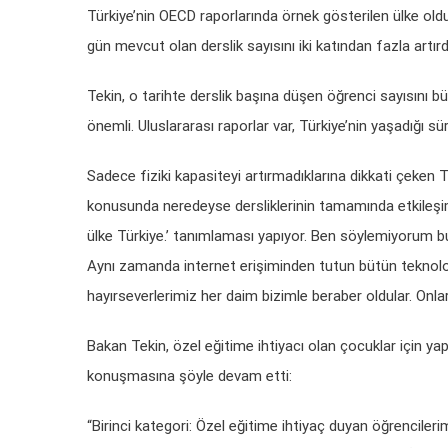
Türkiye’nin OECD raporlarında örnek gösterilen ülke old
gün mevcut olan derslik sayısını iki katından fazla artırd
Tekin, o tarihte derslik başına düşen öğrenci sayısını b
önemli. Uluslararası raporlar var, Türkiye’nin yaşadığı sür
Sadece fiziki kapasiteyi artırmadıklarına dikkati çeken T
konusunda neredeyse dersliklerinin tamamında etkileşiml
ülke Türkiye.’ tanımlaması yapıyor. Ben söylemiyorum b
Aynı zamanda internet erişiminden tutun bütün teknolo
hayırseverlerimiz her daim bizimle beraber oldular. Onlar
Bakan Tekin, özel eğitime ihtiyacı olan çocuklar için yapı
konuşmasına şöyle devam etti:
“Birinci kategori: Özel eğitime ihtiyaç duyan öğrenciler