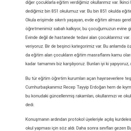
diğer çocuklarla eğitim verdiğimiz okullarımız var. İkinc
dediğimiz bin 851 okulumuz var. Bu bin 851 okulda eğitim
Okula erişimde sıkıntı yaşayan, evde eğitim alması gerek
öğretmenimiz sabah kalkıyor, bu çocuğumuzun evine gidi
Evinde değil de hastanede tedavi alan çocuklarımız var. 
veriyoruz. Bir de beşinci kategorimiz var. Bu anlamda öz
da eğitim alan çocukların eğitim masraflarını kamu olar
kadar tamamını biz karşılıyoruz. Bunları iyi ki yapıyoruz,
Bu tür eğitim öğretim kurumları açan hayırseverlere te
Cumhurbaşkanımız Recep Tayyip Erdoğan hem de kıymet
bu konudaki güncellenmiş rakamları, okullarımızı ve okull
dedi.
Konuşmanın ardından protokol üyeleriyle açılış kurdelesi
okul yapması için söz aldı. Daha sonra sınıfları gezen Ba