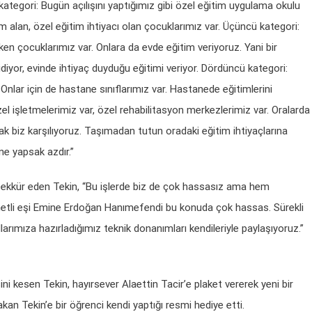
i kategori: Bugün açılışını yaptığımız gibi özel eğitim uygulama okulu
 alan, özel eğitim ihtiyacı olan çocuklarımız var. Üçüncü kategori:
en çocuklarımız var. Onlara da evde eğitim veriyoruz. Yani bir
yor, evinde ihtiyaç duyduğu eğitimi veriyor. Dördüncü kategori:
Onlar için de hastane sınıflarımız var. Hastanede eğitimlerini
el işletmelerimiz var, özel rehabilitasyon merkezlerimiz var. Oralarda
ak biz karşılıyoruz. Taşımadan tutun oradaki eğitim ihtiyaçlarına
 ne yapsak azdır.”
şekkür eden Tekin, “Bu işlerde biz de çok hassasız ama hem
li eşi Emine Erdoğan Hanımefendi bu konuda çok hassas. Sürekli
arımıza hazırladığımız teknik donanımları kendileriyle paylaşıyoruz.”
ni kesen Tekin, hayırsever Alaettin Tacir’e plaket vererek yeni bir
kan Tekin’e bir öğrenci kendi yaptığı resmi hediye etti.