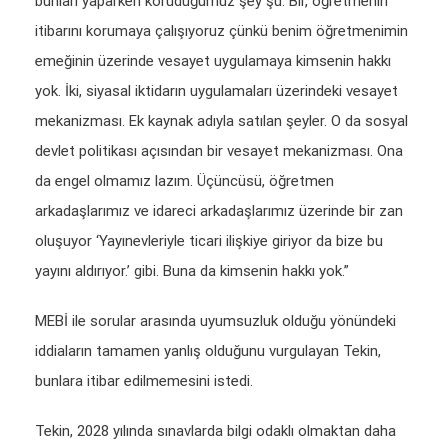
bunları yaparken koruduğumuz şey şu: Bir, öğretmenin
itibarını korumaya çalışıyoruz çünkü benim öğretmenimin
emeğinin üzerinde vesayet uygulamaya kimsenin hakkı
yok. İki, siyasal iktidarın uygulamaları üzerindeki vesayet
mekanizması. Ek kaynak adıyla satılan şeyler. O da sosyal
devlet politikası açısından bir vesayet mekanizması. Ona
da engel olmamız lazım. Üçüncüsü, öğretmen
arkadaşlarımız ve idareci arkadaşlarımız üzerinde bir zan
oluşuyor ‘Yayınevleriyle ticari ilişkiye giriyor da bize bu
yayını aldırıyor.’ gibi. Buna da kimsenin hakkı yok.”
MEBİ ile sorular arasında uyumsuzluk olduğu yönündeki
iddiaların tamamen yanlış olduğunu vurgulayan Tekin,
bunlara itibar edilmemesini istedi.
Tekin, 2028 yılında sınavlarda bilgi odaklı olmaktan daha