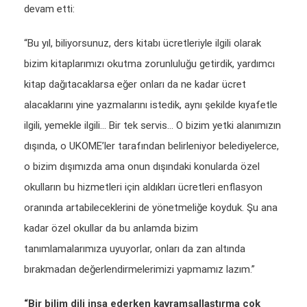
devam etti:
“Bu yıl, biliyorsunuz, ders kitabı ücretleriyle ilgili olarak
bizim kitaplarımızı okutma zorunluluğu getirdik, yardımcı
kitap dağıtacaklarsa eğer onları da ne kadar ücret
alacaklarını yine yazmalarını istedik, aynı şekilde kıyafetle
ilgili, yemekle ilgili… Bir tek servis… O bizim yetki alanımızın
dışında, o UKOME’ler tarafından belirleniyor belediyelerce,
o bizim dışımızda ama onun dışındaki konularda özel
okulların bu hizmetleri için aldıkları ücretleri enflasyon
oranında artabileceklerini de yönetmeliğe koyduk. Şu ana
kadar özel okullar da bu anlamda bizim
tanımlamalarımıza uyuyorlar, onları da zan altında
bırakmadan değerlendirmelerimizi yapmamız lazım.”
“Bir bilim dili inşa ederken kavramsallaştırma çok