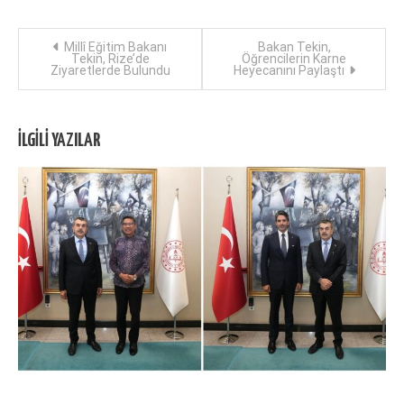
Yazı
Millî Eğitim Bakanı
Bakan Tekin,
Tekin, Rize’de
Öğrencilerin Karne
Ziyaretlerde Bulundu
Heyecanını Paylaştı
dolaşımı
İLGILI YAZILAR