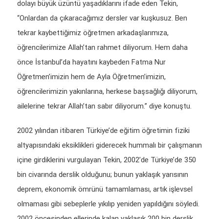
dolayı büyük üzüntü yaşadıklarını ifade eden Tekin,
“Onlardan da çıkaracağımız dersler var kuşkusuz. Ben
tekrar kaybettiğimiz öğretmen arkadaşlarımıza,
öğrencilerimize Allah’tan rahmet diliyorum. Hem daha
önce İstanbul’da hayatını kaybeden Fatma Nur
Öğretmen’imizin hem de Ayla Öğretmen’imizin,
öğrencilerimizin yakınlarına, herkese başsağlığı diliyorum,
ailelerine tekrar Allah’tan sabır diliyorum.” diye konuştu.
2002 yılından itibaren Türkiye’de eğitim öğretimin fiziki
altyapısındaki eksiklikleri giderecek hummalı bir çalışmanın
içine girdiklerini vurgulayan Tekin, 2002’de Türkiye’de 350
bin civarında derslik olduğunu; bunun yaklaşık yarısının
deprem, ekonomik ömrünü tamamlaması, artık işlevsel
olmaması gibi sebeplerle yıkılıp yeniden yapıldığını söyledi.
2002 öncesinden ellerinde kalan yaklaşık 200 bin derslik