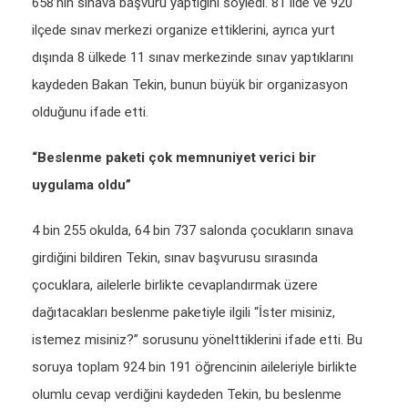
658’nin sınava başvuru yaptığını söyledi. 81 ilde ve 920
ilçede sınav merkezi organize ettiklerini, ayrıca yurt
dışında 8 ülkede 11 sınav merkezinde sınav yaptıklarını
kaydeden Bakan Tekin, bunun büyük bir organizasyon
olduğunu ifade etti.
“Beslenme paketi çok memnuniyet verici bir
uygulama oldu”
4 bin 255 okulda, 64 bin 737 salonda çocukların sınava
girdiğini bildiren Tekin, sınav başvurusu sırasında
çocuklara, ailelerle birlikte cevaplandırmak üzere
dağıtacakları beslenme paketiyle ilgili “İster misiniz,
istemez misiniz?” sorusunu yönelttiklerini ifade etti. Bu
soruya toplam 924 bin 191 öğrencinin aileleriyle birlikte
olumlu cevap verdiğini kaydeden Tekin, bu beslenme