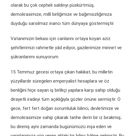
olarak bu çok cepheli saldırıyı püskürtmüş;
demokrasimize, millî birliğimize ve bağımsızlığımıza
duyduğu sarsılmaz inancı tüm dünyaya göstermiştir.
Vatanımızın bekası için canlarını ortaya koyan aziz
şehitlerimizi rahmetle yâd ediyor, gazilerimize minnet ve
şükranlarımı sunuyorum.
15 Temmuz gecesi ortaya çıkan hakikat; bu milletin
yüzyıllardır süregelen emperyalist hesaplara ve öz
benliğini hiçe sayan iş birlikçi yapılara karşı sahip olduğu
dirayetli iradeyi tüm açıklığıyla gözler önüne sermiştir. O
gece, fert fert doğan sorumluluk bilinci, devletimize ve
demokrasimize sahip çıkarak tarihe derin bir iz bırakmış;
bu direniş aynı zamanda bugünümüzü inşa eden ve
yarınlarımıza yön veren ahlaki bir bilinç hâline gelmiştir. Bu