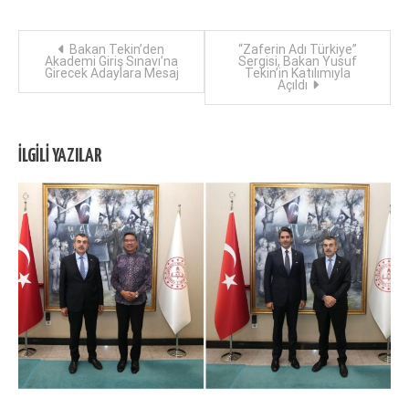
Yazı
Bakan Tekin’den
“Zaferin Adı Türkiye”
Akademi Giriş Sınavı’na
Sergisi, Bakan Yusuf
Girecek Adaylara Mesaj
Tekin’in Katılımıyla
dolaşımı
Açıldı
İLGILI YAZILAR