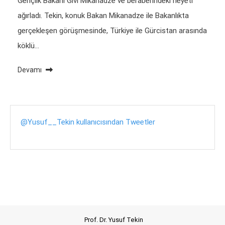
Gençlik Bakanı Givi Mikanadze ve beraberindeki heyeti
ağırladı. Tekin, konuk Bakan Mikanadze ile Bakanlıkta
gerçekleşen görüşmesinde, Türkiye ile Gürcistan arasında
köklü…
Devamı
@Yusuf__Tekin kullanıcısından Tweetler
Prof. Dr. Yusuf Tekin