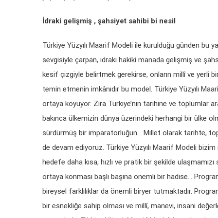
İdraki gelişmiş , şahsiyet sahibi bi nesil
Türkiye Yüzyılı Maarif Modeli ile kurulduğu günden bu yan
sevgisiyle çarpan, idraki hakiki manada gelişmiş ve şahsiy
kesif çizgiyle belirtmek gerekirse, onların millî ve yerli 
temin etmenin imkânıdır bu model. Türkiye Yüzyılı Maari
ortaya koyuyor. Zira Türkiye’nin tarihine ve toplumlar a
bakınca ülkemizin dünya üzerindeki herhangi bir ülke olma
sürdürmüş bir imparatorluğun… Millet olarak tarihte, t
de devam ediyoruz. Türkiye Yüzyılı Maarif Modeli bizim
hedefe daha kısa, hızlı ve pratik bir şekilde ulaşmamızı
ortaya konması başlı başına önemli bir hadise… Programlar
bireysel farklılıklar da önemli biryer tutmaktadır. Prog
bir esnekliğe sahip olması ve millî, manevi, insani değ