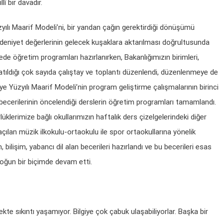
î bir davadır.
zyılı Maarif Modeli’ni, bir yandan çağın gerektirdiği dönüşümü
eniyet değerlerinin gelecek kuşaklara aktarılması doğrultusunda
ede öğretim programları hazırlanırken, Bakanlığımızın birimleri,
tıldığı çok sayıda çalıştay ve toplantı düzenlendi, düzenlenmeye de
Yüzyılı Maarif Modeli’nin program geliştirme çalışmalarının birinci
becerilerinin öncelendiği derslerin öğretim programları tamamlandı.
lerimize bağlı okullarımızın haftalık ders çizelgelerindeki diğer
lan müzik ilkokulu-ortaokulu ile spor ortaokullarına yönelik
ilişim, yabancı dil alan becerileri hazırlandı ve bu becerileri esas
yoğun bir biçimde devam etti.
te sıkıntı yaşamıyor. Bilgiye çok çabuk ulaşabiliyorlar. Başka bir