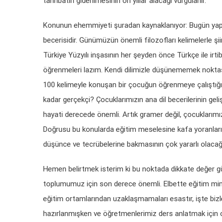
tahribatın giderilmesinin on yıllar alacağı vurgulanır.
Konunun ehemmiyeti şuradan kaynaklanıyor: Bugün yapa
becerisidir. Günümüzün önemli filozofları kelimelerle şiir
Türkiye Yüzyılı inşasının her şeyden önce Türkçe ile irti
öğrenmeleri lazım. Kendi dilimizle düşünememek noktas
100 kelimeyle konuşan bir çocuğun öğrenmeye çalıştığı
kadar gerçekçi? Çocuklarımızın ana dil becerilerinin geli
hayati derecede önemli. Artık gramer değil, çocuklarımızı
Doğrusu bu konularda eğitim meselesine kafa yoranların,
düşünce ve tecrübelerine bakmasının çok yararlı olaca
Hemen belirtmek isterim ki bu noktada dikkate değer gü
toplumumuz için son derece önemli. Elbette eğitim mimari
eğitim ortamlarından uzaklaşmamaları esastır, işte bizl
hazırlanmışken ve öğretmenlerimiz ders anlatmak için onl