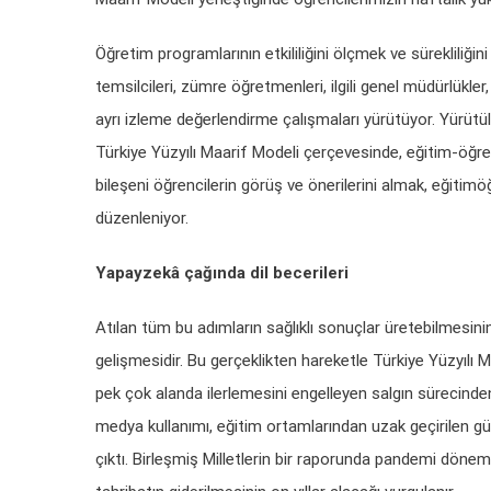
Öğretim programlarının etkililiğini ölçmek ve sürekliliğ
temsilcileri, zümre öğretmenleri, ilgili genel müdürlükler
ayrı izleme değerlendirme çalışmaları yürütüyor. Yürü
Türkiye Yüzyılı Maarif Modeli çerçevesinde, eğitim-öğret
bileşeni öğrencilerin görüş ve önerilerini almak, eğitimöğ
düzenleniyor.
Yapayzekâ çağında dil becerileri
Atılan tüm bu adımların sağlıklı sonuçlar üretebilmesinin 
gelişmesidir. Bu gerçeklikten hareketle Türkiye Yüzyılı
pek çok alanda ilerlemesini engelleyen salgın sürecind
medya kullanımı, eğitim ortamlarından uzak geçirilen günl
çıktı. Birleşmiş Milletlerin bir raporunda pandemi döne