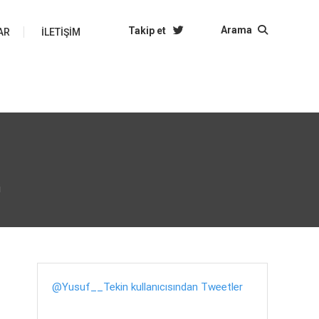
Arama
Takip et
AR
İLETIŞIM
i
@Yusuf__Tekin kullanıcısından Tweetler