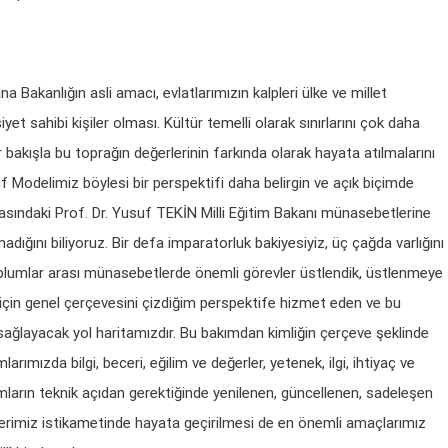
a Bakanlığın asli amacı, evlatlarımızın kalpleri ülke ve millet
et sahibi kişiler olması. Kültür temelli olarak sınırlarını çok daha
bir bakışla bu toprağın değerlerinin farkında olarak hayata atılmalarını
f Modelimiz böylesi bir perspektifi daha belirgin ve açık biçimde
rasındaki Prof. Dr. Yusuf TEKİN Milli Eğitim Bakanı münasebetlerine
dığını biliyoruz. Bir defa imparatorluk bakiyesiyiz, üç çağda varlığını
oplumlar arası münasebetlerde önemli görevler üstlendik, üstlenmeye
 için genel çerçevesini çizdiğim perspektife hizmet eden ve bu
 sağlayacak yol haritamızdır. Bu bakımdan kimliğin çerçeve şeklinde
ımızda bilgi, beceri, eğilim ve değerler, yetenek, ilgi, ihtiyaç ve
ramların teknik açıdan gerektiğinde yenilenen, güncellenen, sadeleşen
erlerimiz istikametinde hayata geçirilmesi de en önemli amaçlarımız