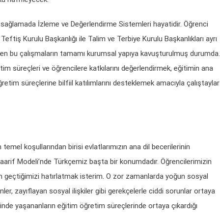
ini sağlamada İzleme ve Değerlendirme Sistemleri hayatidir. Öğrenci
, Teftiş Kurulu Başkanlığı ile Talim ve Terbiye Kurulu Başkanlıkları ayrı
tülen bu çalışmaların tamamı kurumsal yapıya kavuşturulmuş durumda.
im süreçleri ve öğrencilere katkılarını değerlendirmek, eğitimin ana
retim süreçlerine bilfiil katılımlarını desteklemek amacıyla çalıştaylar
temel koşullarından birisi evlatlarımızın ana dil becerilerinin
 Maarif Modeli’nde Türkçemiz başta bir konumdadır. Öğrencilerimizin
en geçtiğimizi hatırlatmak isterim. O zor zamanlarda yoğun sosyal
er, zayıflayan sosyal ilişkiler gibi gerekçelerle ciddi sorunlar ortaya
minde yaşananların eğitim öğretim süreçlerinde ortaya çıkardığı