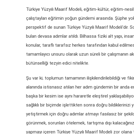
Türkiye Yüzyılı Maarif Modeli, eğitim-kültür, eğitim-nesil 
çalıştayları eğitimin yoğun gündemi arasında. Şüphe yok 
perspektif de sunan Türkiye Yüzyılı Maarif Modeli’dir. So
bulan devasa adımlar atıldı. Bilhassa fiziki alt yapı, ins
konular, taraflı tarafsız herkes tarafından kabul edilme
tamamlayıcı unsuru olarak uzun süreli bir çalışmanın ak
bütünselliği tezyin edici nitelikte.
Şu var ki; toplumun tamamının ilişkilendirilebildiği ve fik
alanında istisnasız atılan her adım gündemin bir anda en 
başka bir kesim ise aynı hararetle eleştirel yaklaşabiliyo
sağlıklı bir biçimde işlettikten sonra doğru bildikleriniz
yetiştirmek için doğru adımlar atmayı fasılasız bir şeki
görünmek, sorunları ötelemek, tartışma dışı kalacağınız
yapmayı içeren Türkiye Yüzyılı Maarif Modeli zor olana t