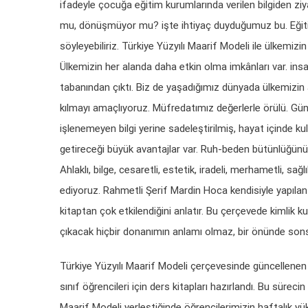
ifadeyle çocuğa eğitim kurumlarında verilen bilgiden zi
mu, dönüşmüyor mu? işte ihtiyaç duyduğumuz bu. Eğitim 
söyleyebiliriz. Türkiye Yüzyılı Maarif Modeli ile ülkemizin
Ülkemizin her alanda daha etkin olma imkânları var. insan
tabanından çıktı. Biz de yaşadığımız dünyada ülkemizin
kılmayı amaçlıyoruz. Müfredatımız değerlerle örülü. Gün
işlenemeyen bilgi yerine sadeleştirilmiş, hayat içinde ku
getireceği büyük avantajlar var. Ruh-beden bütünlüğünü
Ahlaklı, bilge, cesaretli, estetik, iradeli, merhametli, sağ
ediyoruz. Rahmetli Şerif Mardin Hoca kendisiyle yapıla
kitaptan çok etkilendiğini anlatır. Bu çerçevede kimlik
çıkacak hiçbir donanımın anlamı olmaz, bir önünde sons
Türkiye Yüzyılı Maarif Modeli çerçevesinde güncellenen müf
sınıf öğrencileri için ders kitapları hazırlandı. Bu süreci
Maarif Modeli yerleştiğinde öğrencilerimizin haftalık yü