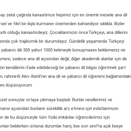
y zekâ çağında kanaatimce hepimiz için en önemli mesele ana dil
sel ve fikrî bir ilişki kurmanın öneminden bahsediyor sıklıkla. Bizler
batlı olduğu kanaatindeyiz. Çocuklarımızın önceTürkçeyi, ana dillerini
ında çok trajikomik bir durumdayız. Gündelik yaşamında Türkçeyi
 yabancı dili 500 yahut 1000 kelimeyle konuşmasını beklemeniz ne
şmesi, sadece ana dil açısından değil, diğer akademik alanlar için de
n kendilerini ifade edebileceği bir yabancı dil bilgisi öğretmek şart.
 rahmetli Alev Alatlı’nın ana dil ve yabancı dil öğrenimi bağlamındaki
ğını düşünüyorum.
zel sonuçlar ortaya çıkmaya başladı. Bunlar nesillerimiz ve
si açısından bunların süreklilik arz etmesi için evlatlarımızın
er de bu düşünceyle tüm fiziki imkânlar öğrencilerimiz için
arı beklerken istisnai durumlar hariç lise son sınıfta açık liseye