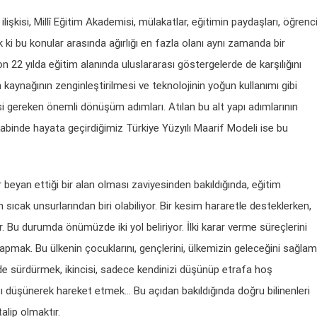
ilişkisi, Millî Eğitim Akademisi, mülakatlar, eğitimin paydaşları, öğrenc
ki bu konular arasında ağırlığı en fazla olanı aynı zamanda bir
n 22 yılda eğitim alanında uluslararası göstergelerde de karşılığını
an kaynağının zenginleştirilmesi ve teknolojinin yoğun kullanımı gibi
si gereken önemli dönüşüm adımları. Atılan bu alt yapı adımlarının
abinde hayata geçirdiğimiz Türkiye Yüzyılı Maarif Modeli ise bu
ir beyan ettiği bir alan olması zaviyesinden bakıldığında, eğitim
sıcak unsurlarından biri olabiliyor. Bir kesim hararetle desteklerken,
r. Bu durumda önümüzde iki yol beliriyor. İlki karar verme süreçlerini
i yapmak. Bu ülkenin çocuklarını, gençlerini, ülkemizin geleceğini sağlam
lde sürdürmek, ikincisi, sadece kendinizi düşünüp etrafa hoş
ı düşünerek hareket etmek… Bu açıdan bakıldığında doğru bilinenleri
alip olmaktır.