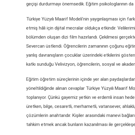
geçişi durdurmayı önemsedik. Eğitim psikologlarının da 
Türkiye Yüzyılı Maarif Modeli’nin yaygınlaşması için far
etmiş hâli için dijital mecralar oldukça etkindir. Velileri
bölümden oluşan dizi film hazırlandı. Çekilmesi gerçek
Severcan üstlendi. Öğrencilerin zamanının çoğunu eğiti
yanlış davranışların çocuklar üzerindeki etkilerini göst
katkı sunduğu Velivizyon, öğrencilerin, sosyal ve aka
Eğitim öğretim süreçlerinin içinde yer alan paydaşlardan
yöneltildiğinde alınan cevaplar Türkiye Yüzyılı Maarif M
toplanıyor. Çünkü gayemiz yetkin ve erdemli insan hedef
üretken, bilge, cesaretli, merhametli, vatansever, ahlaklı,
çözümlerin anahtarıdır. Kişiler arasındaki manevi bağla
tahkim etmek ancak bunların kazanılması ile gerçekleşeb