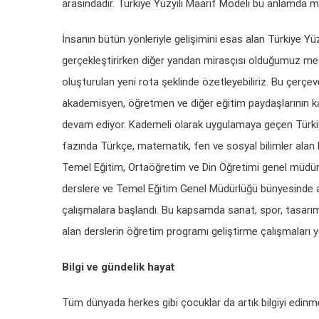
arasındadır. Türkiye Yüzyılı Maarif Modeli bu anlamda mill
İnsanın bütün yönleriyle gelişimini esas alan Türkiye Yü
gerçekleştirirken diğer yandan mirasçısı olduğumuz med
oluşturulan yeni rota şeklinde özetleyebiliriz. Bu çerçev
akademisyen, öğretmen ve diğer eğitim paydaşlarının ka
devam ediyor. Kademeli olarak uygulamaya geçen Türkiye 
fazında Türkçe, matematik, fen ve sosyal bilimler alan 
Temel Eğitim, Ortaöğretim ve Din Öğretimi genel müdürlük
derslere ve Temel Eğitim Genel Müdürlüğü bünyesinde açı
çalışmalara başlandı. Bu kapsamda sanat, spor, tasarım, b
alan derslerin öğretim programı geliştirme çalışmaları 
Bilgi ve gündelik hayat
Tüm dünyada herkes gibi çocuklar da artık bilgiyi edinmek