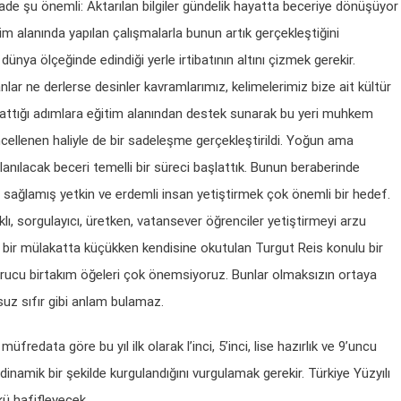
yade şu önemli: Aktarılan bilgiler gündelik hayatta beceriye dönüşüyor
alanında yapılan çalışmalarla bunun artık gerçekleştiğini
 dünya ölçeğinde edindiği yerle irtibatının altını çizmek gerekir.
lar ne derlerse desinler kavramlarımız, kelimelerimiz bize ait kültür
 attığı adımlara eğitim alanından destek sunarak bu yeri muhkem
cellenen haliyle de bir sadeleşme gerçekleştirildi. Yoğun ama
llanılacak beceri temelli bir süreci başlattık. Bunun beraberinde
 sağlamış yetkin ve erdemli insan yetiştirmek çok önemli bir hedef.
lıklı, sorgulayıcı, üretken, vatansever öğrenciler yetiştirmeyi arzu
n bir mülakatta küçükken kendisine okutulan Turgut Reis konulu bir
 kurucu birtakım öğeleri çok önemsiyoruz. Bunlar olmaksızın ortaya
uz sıfır gibi anlam bulamaz.
redata göre bu yıl ilk olarak l’inci, 5’inci, lise hazırlık ve 9’uncu
n dinamik bir şekilde kurgulandığını vurgulamak gerekir. Türkiye Yüzyılı
kü hafifleyecek.