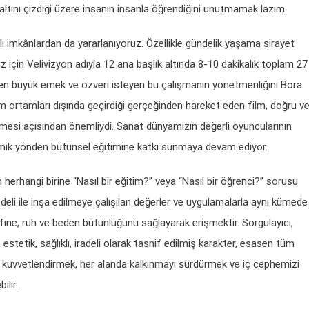
altını çizdiği üzere insanın insanla öğrendiğini unutmamak lazım.
klı imkânlardan da yararlanıyoruz. Özellikle gündelik yaşama sirayet
miz için Velivizyon adıyla 12 ana başlık altında 8-10 dakikalık toplam 27
ten büyük emek ve özveri isteyen bu çalışmanın yönetmenliğini Bora
m ortamları dışında geçirdiği gerçeğinden hareket eden film, doğru v
ermesi açısından önemliydi. Sanat dünyamızın değerli oyuncularının
demik yönden bütünsel eğitimine katkı sunmaya devam ediyor.
 herhangi birine “Nasıl bir eğitim?” veya “Nasıl bir öğrenci?” sorusu
odeli ile inşa edilmeye çalışılan değerler ve uygulamalarla aynı kümede
ine, ruh ve beden bütünlüğünü sağlayarak erişmektir. Sorgulayıcı,
 estetik, sağlıklı, iradeli olarak tasnif edilmiş karakter, esasen tüm
rı kuvvetlendirmek, her alanda kalkınmayı sürdürmek ve iç cephemizi
ilir.