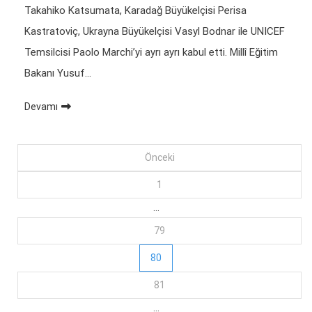
Takahiko Katsumata, Karadağ Büyükelçisi Perisa
Kastratoviç, Ukrayna Büyükelçisi Vasyl Bodnar ile UNICEF
Temsilcisi Paolo Marchi’yi ayrı ayrı kabul etti. Millî Eğitim
Bakanı Yusuf…
Devamı
Yazı
Önceki
1
dolaşımı
…
79
80
81
…