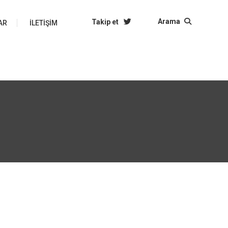
Arama
Takip et
AR
İLETIŞIM