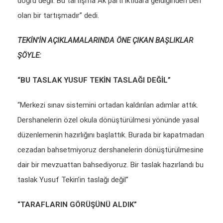
doğru değil. Bu tartışma Ak parti iktidara geldiğinden beri
olan bir tartışmadır” dedi.
TEKİN’İN AÇIKLAMALARINDA ÖNE ÇIKAN BAŞLIKLAR
ŞÖYLE:
“BU TASLAK YUSUF TEKİN TASLAĞI DEĞİL”
“Merkezi sınav sistemini ortadan kaldırılan adımlar attık.
Dershanelerin özel okula dönüştürülmesi yönünde yasal
düzenlemenin hazırlığını başlattık. Burada bir kapatmadan
cezadan bahsetmiyoruz dershanelerin dönüştürülmesine
dair bir mevzuattan bahsediyoruz. Bir taslak hazırlandı bu
taslak Yusuf Tekin’in taslağı değil”
“TARAFLARIN GÖRÜŞÜNÜ ALDIK”