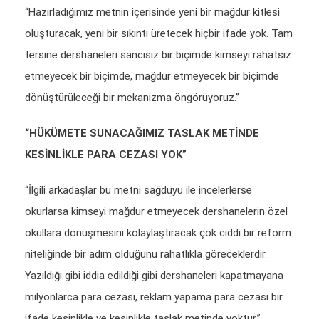
“Hazırladığımız metnin içerisinde yeni bir mağdur kitlesi
oluşturacak, yeni bir sıkıntı üretecek hiçbir ifade yok. Tam
tersine dershaneleri sancısız bir biçimde kimseyi rahatsız
etmeyecek bir biçimde, mağdur etmeyecek bir biçimde
dönüştürüleceği bir mekanizma öngörüyoruz.”
“HÜKÜMETE SUNACAĞIMIZ TASLAK METİNDE
KESİNLİKLE PARA CEZASI YOK”
“İlgili arkadaşlar bu metni sağduyu ile incelerlerse
okurlarsa kimseyi mağdur etmeyecek dershanelerin özel
okullara dönüşmesini kolaylaştıracak çok ciddi bir reform
niteliğinde bir adım olduğunu rahatlıkla göreceklerdir.
Yazıldığı gibi iddia edildiği gibi dershaneleri kapatmayana
milyonlarca para cezası, reklam yapama para cezası bir
ifade kesinlikle ve kesinlikle taslak metinde yoktur.”