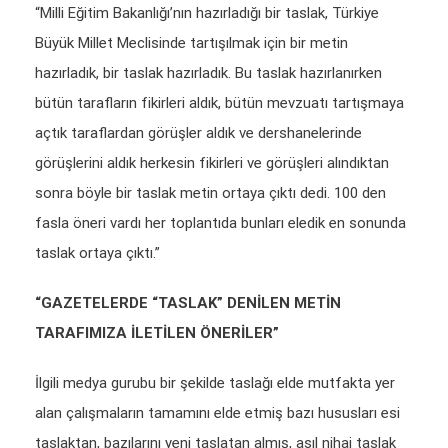
“Milli Eğitim Bakanlığı’nın hazırladığı bir taslak, Türkiye
Büyük Millet Meclisinde tartışılmak için bir metin
hazırladık, bir taslak hazırladık. Bu taslak hazırlanırken
bütün tarafların fikirleri aldık, bütün mevzuatı tartışmaya
açtık taraflardan görüşler aldık ve dershanelerinde
görüşlerini aldık herkesin fikirleri ve görüşleri alındıktan
sonra böyle bir taslak metin ortaya çıktı dedi. 100 den
fasla öneri vardı her toplantıda bunları eledik en sonunda
taslak ortaya çıktı.”
“GAZETELERDE “TASLAK” DENİLEN METİN
TARAFIMIZA İLETİLEN ÖNERİLER”
İlgili medya gurubu bir şekilde taslağı elde mutfakta yer
alan çalışmaların tamamını elde etmiş bazı hususları esi
taslaktan, bazılarını yeni taslatan almış, asıl nihai taslak