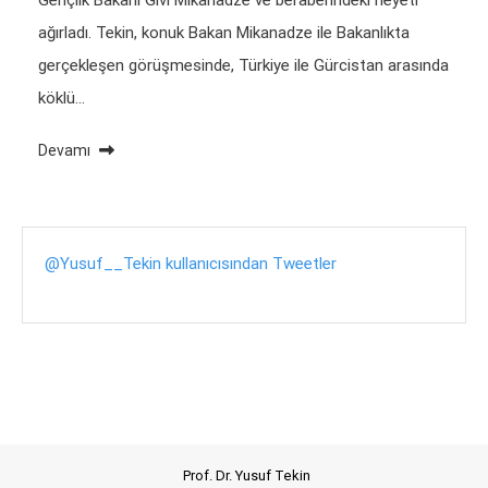
Gençlik Bakanı Givi Mikanadze ve beraberindeki heyeti
ağırladı. Tekin, konuk Bakan Mikanadze ile Bakanlıkta
gerçekleşen görüşmesinde, Türkiye ile Gürcistan arasında
köklü…
Devamı
@Yusuf__Tekin kullanıcısından Tweetler
Prof. Dr. Yusuf Tekin