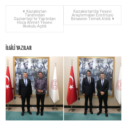
Yazı
Kazakistan
Kazakistan’da Yesevi
Tarafından
Araştırmaları Enstitüsü
Gaziantep’te Yaptırılan
Binasının Temeli Atıldı
dolaşımı
Hoca Ahmet Yesevi
İlkokulu Açıldı
İLGILI YAZILAR