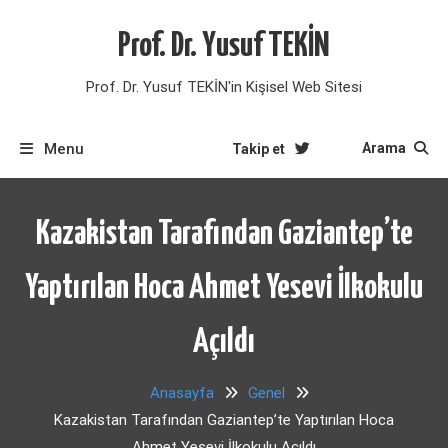
Skip
to
Prof. Dr. Yusuf TEKİN
content
Prof. Dr. Yusuf TEKİN'in Kişisel Web Sitesi
Menu
Arama
Takip et
Kazakistan Tarafından Gaziantep’te
Yaptırılan Hoca Ahmet Yesevi İlkokulu
Açıldı
Anasayfa
Genel
Kazakistan Tarafından Gaziantep’te Yaptırılan Hoca
Ahmet Yesevi İlkokulu Açıldı