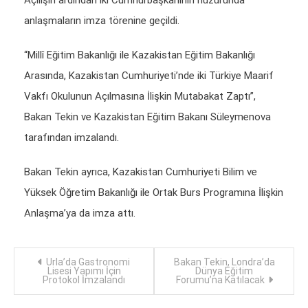
Açılışın ardından iki Cumhurbaşkanının huzurunda
anlaşmaların imza törenine geçildi.
“Millî Eğitim Bakanlığı ile Kazakistan Eğitim Bakanlığı
Arasında, Kazakistan Cumhuriyeti’nde iki Türkiye Maarif
Vakfı Okulunun Açılmasına İlişkin Mutabakat Zaptı”,
Bakan Tekin ve Kazakistan Eğitim Bakanı Süleymenova
tarafından imzalandı.
Bakan Tekin ayrıca, Kazakistan Cumhuriyeti Bilim ve
Yüksek Öğretim Bakanlığı ile Ortak Burs Programına İlişkin
Anlaşma’ya da imza attı.
Yazı
Urla’da Gastronomi
Bakan Tekin, Londra’da
Lisesi Yapımı İçin
Dünya Eğitim
Protokol İmzalandı
Forumu’na Katılacak
dolaşımı